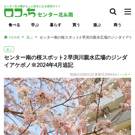
センター北＆南がもっと好きになる発見サイト
検索
食べる
学ぶ
暮らす
買う
遊ぶ
商う
HOME
遊ぶ
センター南の桜スポット2 早渕川親水広場のジンダイアケボ
遊ぶ
センター南の桜スポット2 早渕川親水広場のジンダ
イアケボノ※2024年4月追記
投稿日
2020.3.22
更新日
2024.4.6
いっちー