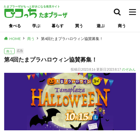
たまプラーザがもっと好きになる発見サイト
検索
食べる
学ぶ
暮らす
買う
遊ぶ
商う
HOME
商う
第4回たまプラハロウィン協賛募集！
広告
商う
第4回たまプラハロウィン協賛募集！
投稿日
2023.8.16
更新日
2023.8.17
のぞみん