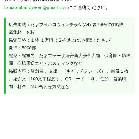
tamaplahalloween@gmail.com
にご連絡ください。
広告掲載：たまプラハロウィンチラシ(A4) 裏面8分の1掲載

募集枠：８枠

協賛価格：１枠 １万円（２枠以上はご相談ください）

発行：5000部

配架・配布先：たまプラーザ連合商店会各店舗、保育園・幼稚
園、会場周辺エリアポスティングなど

掲載内容：店舗名 、見出し（キャッチフレーズ） 、画像１枚 
、紹介文（100文字程度 ）、QRコード １点 、住所、営業時
間、料金、問い合わせ方法など