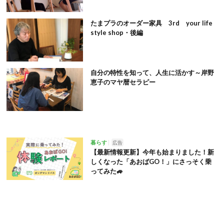
たまプラのオーダー家具 3rd your life
style shop・後編
自分の特性を知って、人生に活かす～岸野
恵子のマヤ暦セラピー
暮らす
広告
【最新情報更新】今年も始まりました！新
しくなった「あおばGO！」にさっそく乗
ってみた🚙