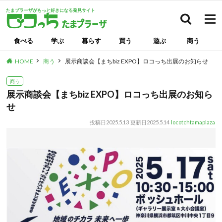
たまプラーザがもっと好きになる発見サイト
検索
食べる
学ぶ
暮らす
買う
遊ぶ
商う
HOME
商う
展示商談会【まちbiz EXPO】ロコっち出展のお知らせ
商う
展示商談会【まちbiz EXPO】ロコっち出展のお知ら
せ
投稿日
2025.5.13
更新日
2025.5.14
locotchtamaplaza