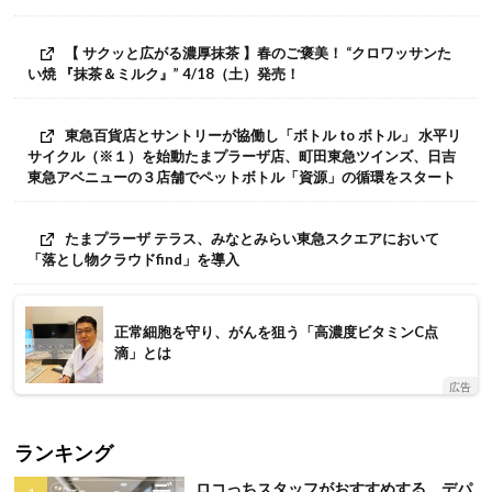
【 サクッと広がる濃厚抹茶 】春のご褒美！ “クロワッサンた
い焼 『抹茶＆ミルク』” 4/18（土）発売！
東急百貨店とサントリーが協働し「ボトル to ボトル」 水平リ
サイクル（※１）を始動たまプラーザ店、町田東急ツインズ、日吉
東急アベニューの３店舗でペットボトル「資源」の循環をスタート
たまプラーザ テラス、みなとみらい東急スクエアにおいて
「落とし物クラウドfind」を導入
正常細胞を守り、がんを狙う「高濃度ビタミンC点
滴」とは
広告
ランキング
ロコっちスタッフがおすすめする、デパ