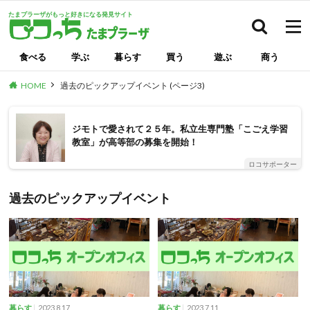
たまプラーザがもっと好きになる発見サイト
検索
食べる
学ぶ
暮らす
買う
遊ぶ
商う
HOME
過去のピックアップイベント (ページ3)
ジモトで愛されて２５年。私立生専門塾「こごえ学習
教室」が高等部の募集を開始！
ロコサポーター
過去のピックアップイベント
2023.8.17
2023.7.11
暮らす
暮らす