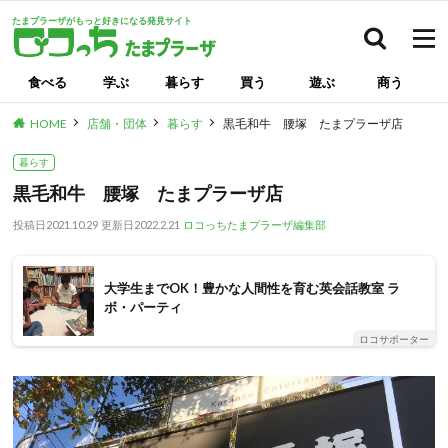
たまプラーザがもっと好きになる発見サイト
検索
食べる
学ぶ
暮らす
買う
遊ぶ
商う
HOME
店舗・団体
暮らす
黒毛和牛 腰塚 たまプラーザ店
暮らす
黒毛和牛 腰塚 たまプラーザ店
投稿日
2021.10.29
更新日
2022.2.21
ロコっちたまプラーザ編集部
大学生までOK！豊かな人間性を育む英会話教室 ラ
ボ・パーティ
ロコサポーター