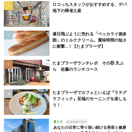
ロコっちスタッフがおすすめする、デパ
地下の帰省土産
連日飛ぶように売れる「ベッカライ徳多
朗」のミルククリーム。賞味時間の短さ
に衝撃…！【たまプラーザ】
たまプラーザランチレポ その㉛ 天ぷ
ら 佐藤のランチコース
たまプラーザでカフェといえば『ラテグ
ラフィック』至福のモーニングを楽しも
う！
暮らす
ロコサポーター
あなたの日常に寄り添い続ける美容と健康