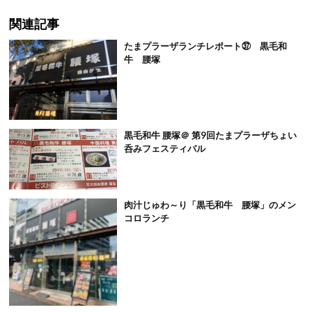
関連記事
たまプラーザランチレポート㊲ 黒毛和
牛 腰塚
黒毛和牛 腰塚＠ 第9回たまプラーザちょい
呑みフェスティバル
肉汁じゅわ～り「黒毛和牛 腰塚」のメン
コロランチ