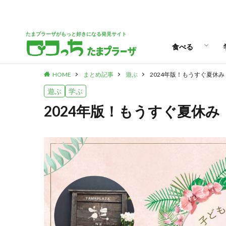
パン
スイーツ
ランチ
カフェ
たまプラーザがもっと好きになる発見サイト
食べる
HOME
まとめ記事
遊ぶ
2024年版！もうすぐ夏休
パン
スイーツ
ランチ
カフェ
遊ぶ
学ぶ
2024年版！もうすぐ夏休