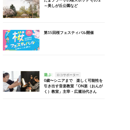
たまプラーザの桜スポット その２
～美しが丘公園など
第15回桜フェスティバル開催
遊ぶ
ロコサポーター
0歳〜シニアまで 楽しく可能性を
引き出す音楽教室「ON楽（おんが
く）教室」主宰・広瀬治代さん