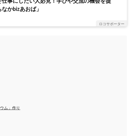
を仕事にしたい人必見！学びや交流の機会を提
なかbizあおば」
ロコサポーター
リウム」作り