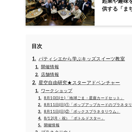
起業や趣味
供する「まち
目次
パティシエから学ぶキッズスイーツ教室
開催情報
店舗情報
星空自由研究★スターアドベンチャー
ワークショップ
8月10日(土)「地球ごま・星座カードセット」
8月11日(日)①「ポップアップカードのプラネタ
8月11日(日)②「ボックスプラネタリウム」
8/12(月・祝）「ボトルドスター」
開催情報