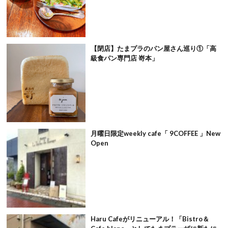
【閉店】たまプラのパン屋さん巡り①「高
級食パン専門店 嵜本」
月曜日限定weekly cafe「 9COFFEE 」New
Open
Haru Cafeがリニューアル！「Bistro＆