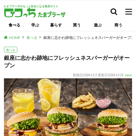
たまプラーザがもっと好きになる発見サイト
検索
食べる
学ぶ
暮らす
買う
遊ぶ
商う
HOME
食べる
銀座に志かわ跡地にフレッシュネスバーガーがオープン
食べる
銀座に志かわ跡地にフレッシュネスバーガーがオー
プン
投稿日
2024.12.3
更新日
2024.12.21
saya