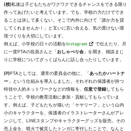
(校)
私達は子どもたちがワクワクできるチャンスをできる限り
作ってあげたいと考えています。でも、学校の力だけででき
ることは決して多くない。そこで内外に向けて「誰か力を貸
してくれませんか！」と互いに言い合える、気の置けない環
境づくりを大切にしています。
例えば、小学校の日々の活動を
Instagram
で伝えたり、月
に一度PTAの役員さんと「
おしゃべり会
」を開き、雑談まじ
りに学校についてざっくばらんに話し合ったりしています。
(P)
PTAとしては、通常の委員会の他に、「
あったかハートナ
ー
」という仕組みを導入しました。それぞれの保護者が持つ
特技や人的ネットワークなどの情報を、
任意で登録
してもら
うことで、学校の教育活動に参加・貢献してもらっていま
す。例えば、子どもたちが描いた「ケヤリーフ」という山内
小のキャラクターを、保護者のイラストレーターさんがアレ
ンジして、LINEスタンプやキャラクターグッズを販売。その
売上金を、噴火で被災したトンガに寄付したことで、なんと