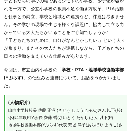
子どもたちの学びの場であるジモトの小学校。少子化が騒が
れる一方で、公立小学校の教員不足や働き方改革、PTA活動
と仕事との両立、学校と地域との連携など、課題は尽きませ
ん。その学びの現場で生じる様々な課題に、協力して立ち向
かっている大人たちがいることをご存知でしょうか?
「子どもたちのために、自分がなんとかしたい!」という人々
が集まり、またその大人たちが連携しながら、子どもたちの
日々の活動を支えている仕組みがあります。
今回は、市立山内小学校の「
学校・PTA・地域学校協働本部
(Yぷらす)
」の仕組みと連携について、お話をうかがいまし
た。
(人物紹介)
山内小学校校長 佐藤 正淳 (さとう しょうじゅん)さん 以下(校)

令和4年度PTA会長 齊藤 喬(さいとう たかし)さん 以下(P)

地域学校協働本部(Yぷらす)代表 荒堀 洋子(あらぼり ようこ)さ