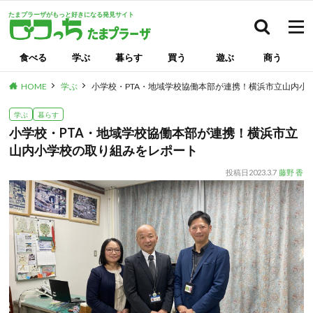
たまプラーザがもっと好きになる発見サイト
検索
食べる
学ぶ
暮らす
買う
遊ぶ
商う
HOME
学ぶ
小学校・PTA・地域学校協働本部が連携！横浜市立山内小
学ぶ
暮らす
小学校・PTA・地域学校協働本部が連携！横浜市立
山内小学校の取り組みをレポート
投稿日
2023.3.7
藤野 香