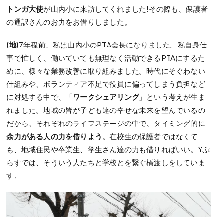
トンガ大使
が山内小に来訪してくれました!その際も、保護者
の通訳さんのお力をお借りしました。
(地)
7年程前、私は山内小のPTA会長になりました。私自身仕
事で忙しく、働いていても無理なく活動できるPTAにするた
めに、様々な業務改善に取り組みました。時代にそぐわない
仕組みや、ボランティア不足で役員に偏ってしまう負担など
に対処する中で、「
ワークシェアリング
」という考えが生ま
れました。地域の皆が子ども達の幸せな未来を望んでいるの
だから、それぞれのライフステージの中で、タイミング的に
余力がある人の力を借りよう
。在校生の保護者ではなくて
も、地域住民や卒業生、学生さん達の力も借りればいい。Yぷ
らすでは、そういう人たちと学校とを繋ぐ橋渡しをしていま
す。