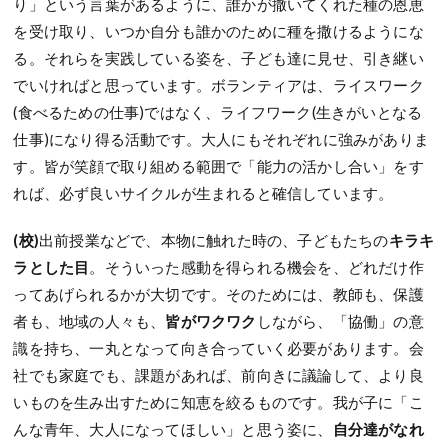
り」という言葉があるように、誰かが撒いてくれた種の恩恵
を受け取り、いつか自分も誰かのために種を撒けるようにな
る。それらを実践している姿を、子ども達に見せ、引き継い
でいければと思っています。ボランティアは、ライスワーク
(食べるための仕事)ではなく、ライフワーク(生きがいとなる
仕事)になり得る活動です。大人にもそれぞれに強みがありま
す。皆が笑顔で取り組める範囲で「能力の活かし合い」をす
れば、必ず良いサイクルが生まれると確信しています。
(校)
出前授業などで、本物に触れた時の、子どもたちの
キラキ
ラとした目
。そういった感動を得られる機会を、どれだけ作
ってあげられるかが大切です。そのためには、教師も、保護
者も、地域の人々も、
皆がワクワク
しながら、「協働」の意
識を持ち、一丸となって向き合っていく必要があります。会
社でも家庭でも、課題があれば、前向きに議論して、より良
いものを生み出すために知恵を絞るものです。我が子に「こ
んな青年、大人になってほしい」と思う姿に、
自分達がなれ