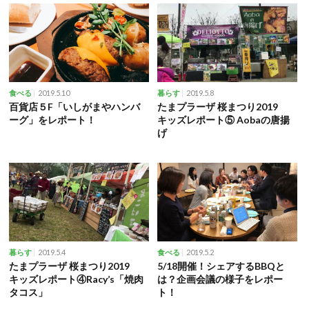
2019.5.10
2019.5.8
食べる
暮らす
百貨店５F「いしがまやハンバ
たまプラーザ 桜まつり2019
ーグ」をレポート！
キッズレポート⑤ Aobaの唐揚
げ
2019.5.4
2019.5.2
暮らす
食べる
たまプラーザ 桜まつり2019
5/18開催！シェアするBBQと
キッズレポート④Racy’s「焼肉
は？企画会議の様子をレポー
タコス」
ト！