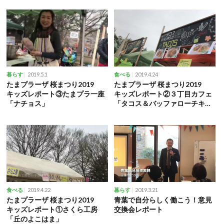
2019.5.1
2019.4.24
暮らす
食べる
たまプラーザ 桜まつり2019
たまプラーザ 桜まつり2019
キッズレポート③たまプラ一座
キッズレポート②３丁目カフェ
「ナチョス」
「タコス＆バッファローチキ
ン」
2019.4.22
2019.3.21
食べる
暮らす
たまプラーザ 桜まつり2019
青葉で自分らしく働こう！意見
キッズレポート①さくら工房
交換会レポート
「丘のよこはま」