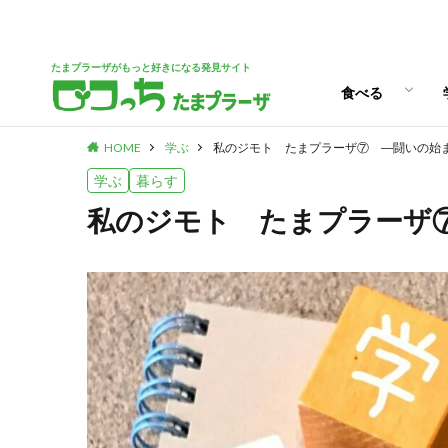
パン
スイーツ
ランチ
カフェ
たまプラーザがもっと好きになる発見サイト
食べる
HOME
学ぶ
私のジモト たまプラーザ⑦ ―闘いの始
パン
スイーツ
ランチ
カフェ
学ぶ
暮らす
私のジモト たまプラーザ