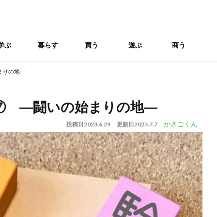
学ぶ
暮らす
買う
遊ぶ
商う
まりの地―
⑦ ―闘いの始まりの地―
かさごくん
投稿日
2023.6.29
更新日
2023.7.7