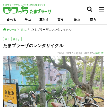
たまプラーザがもっと好きになる発見サイト
検索
食べる
学ぶ
暮らす
買う
遊ぶ
商う
HOME
遊ぶ
たまプラーザのレンタサイクル
遊ぶ
暮らす
たまプラーザのレンタサイクル
投稿日
2021.6.2
更新日
2021.12.4
藤野 香