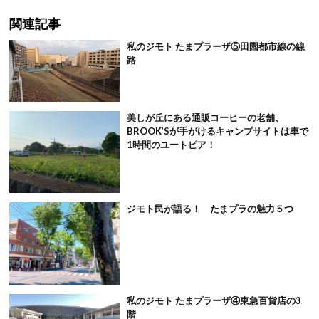
関連記事
私のジモト たまプラーザ⑤田園都市線の線
路
美しが丘にある通販コーヒーの老舗、
BROOK’Sが手がけるキャンプサイトは車で
1時間のユートピア！
ジモト民が語る！ たまプラの魅力５つ
私のジモト たまプラーザ④東急百貨店の3
階