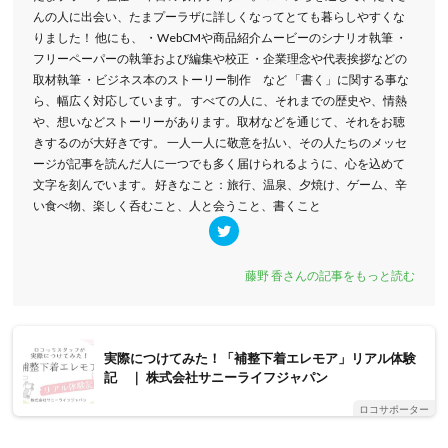
んの人に出会い、たまプーラザに詳しくなってとても暮らしやすくな
りました！ 他にも、 ・WebCMや商品紹介ムービーのシナリオ執筆 ・
フリーペーパーの執筆および編集や校正 ・企業理念や代表挨拶などの
取材執筆 ・ビジネス本のストーリー制作 など 「書く」に関する事な
ら、幅広く対応しています。 すべての人に、それまでの歴史や、情熱
や、想いなどストーリーがあります。取材などを通じて、それをお聴
きするのが大好きです。 一人一人に敬意を払い、その人たちのメッセ
ージが記事を読んだ人に一つでも多く届けられるように、心を込めて
文字を刻んでいます。 好きなこと：旅行、温泉、夕焼け、ゲーム、辛
い食べ物、楽しく呑むこと、人と会うこと、書くこと
藤野 香さんの記事をもっと読む
実際につけてみた！「補整下着エレモア」リアル体験
記 ｜ 株式会社サニーライフジャパン
ロコサポーター