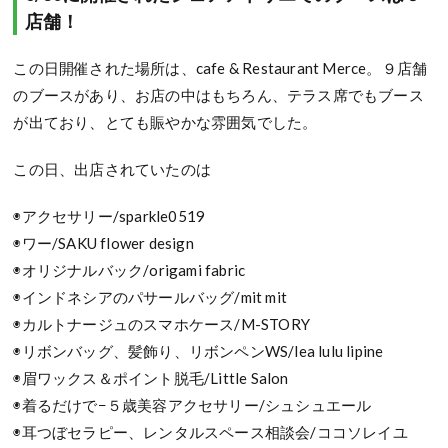
店舗！
この日開催された場所は、cafe & Restaurant Merce。９店舗
のブースがあり、お店の中はもちろん、テラス席でもブース
が出ており、とても賑やかな雰囲気でした。
この日、出店されていたのは
◉アクセサリー/sparkle0519
◉ワー/SAKU flower design
◉オリジナルバック/origami fabric
◉インドネシアのパサールバッグ/mit mit
◉カルトナージュのスマホケース/M-STORY
◉リボンバッグ、髪飾り、リボンペンWS/lea lulu lipine
◉眉ワックス＆ポイント脱毛/Little Salon
◉着るだけで−５歳美容アクセサリー/シュシュエール
◉耳つぼセラピー、レンタルスペース相談会/ココソレイユ