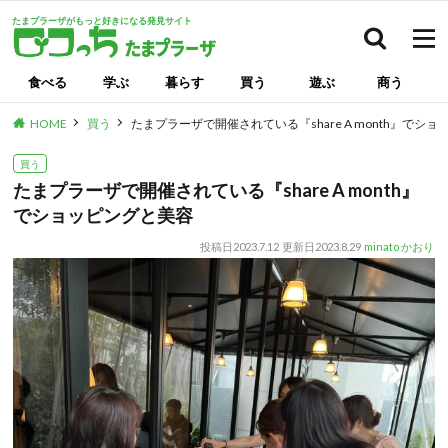
たまプラーザがもっと好きになる発見サイト
検索
食べる
学ぶ
暮らす
買う
遊ぶ
商う
HOME
買う
たまプラーザで開催されている『share A month』でシ
買う
たまプラーザで開催されている『share A month』
でショッピングと美容
投稿日
2023.7.12
更新日
2023.8.29
minato かおり