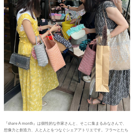
『share A month』は個性的な作家さんと、そこに集まるみなさんで、
想像力と創造力、人と人とをつなぐシェアアトリエです。フラ〜とたち