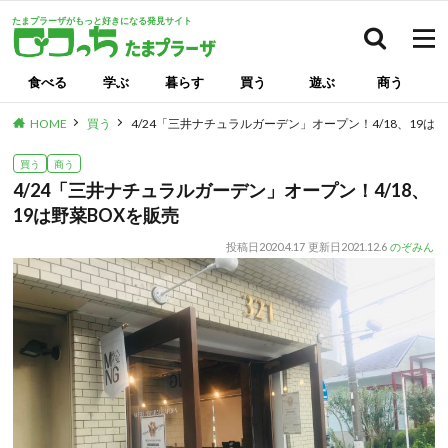
たまプラーザがもっと好きになる発見サイト
検索
食べる
学ぶ
暮らす
買う
遊ぶ
商う
HOME
買う
4/24「三井ナチュラルガーデン」オープン！4/18、19は
買う
商う
4/24「三井ナチュラルガーデン」オープン！4/18、
19は野菜BOXを販売
投稿日
2020.4.17
更新日
2021.12.6
のぞみん