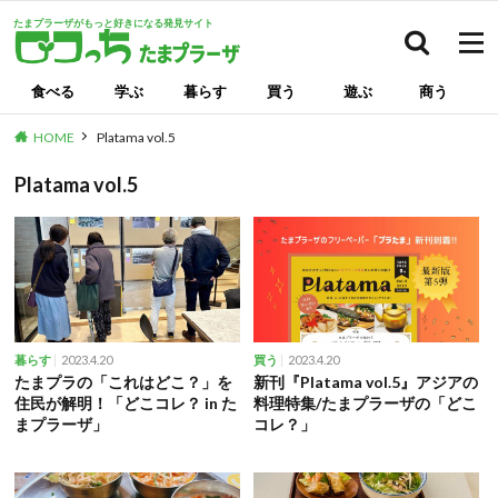
たまプラーザがもっと好きになる発見サイト
検索
食べる
学ぶ
暮らす
買う
遊ぶ
商う
HOME
Platama vol.5
Platama vol.5
2023.4.20
2023.4.20
暮らす
買う
たまプラの「これはどこ？」を
新刊『Platama vol.5』アジアの
住民が解明！「どこコレ？ in た
料理特集/たまプラーザの「どこ
まプラーザ」
コレ？」