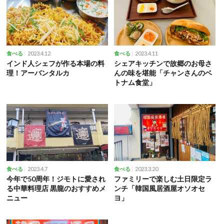
2023.4.12
2023.4.11
食べる
食べる
インド人シェフが作る本場の料
シェアキッチンで故郷のお母さ
理！アーバンタルカ
んの味を堪能「チャンさんのベ
トナム食堂」
2023.4.7
2023.3.20
食べる
食べる
今年で50周年！ジモトに愛され
ファミリーで楽しむ土日限定ラ
る中華料理店 黒龍のおすすめメ
ンチ「韓国風居酒屋オソオセ
ニュー
ヨ」