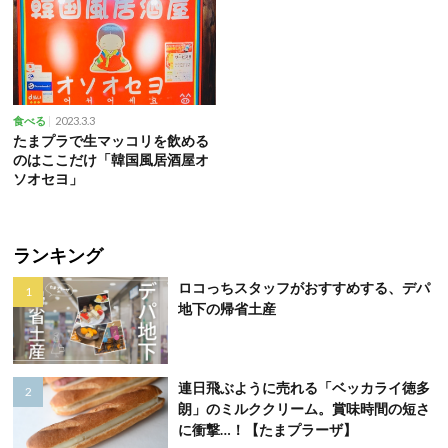
2023.3.3
食べる
たまプラで生マッコリを飲める
のはここだけ「韓国風居酒屋オ
ソオセヨ」
ランキング
ロコっちスタッフがおすすめする、デパ
地下の帰省土産
連日飛ぶように売れる「ベッカライ徳多
朗」のミルククリーム。賞味時間の短さ
に衝撃…！【たまプラーザ】