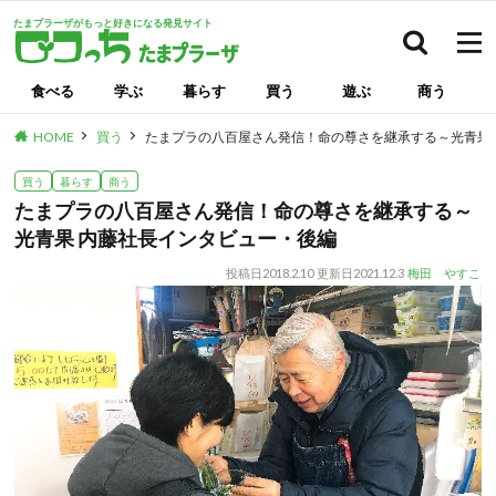
たまプラーザがもっと好きになる発見サイト
検索
食べる
学ぶ
暮らす
買う
遊ぶ
商う
HOME
買う
たまプラの八百屋さん発信！命の尊さを継承する～光青果
買う
暮らす
商う
たまプラの八百屋さん発信！命の尊さを継承する～
光青果 内藤社長インタビュー・後編
投稿日
2018.2.10
更新日
2021.12.3
梅田 やすこ