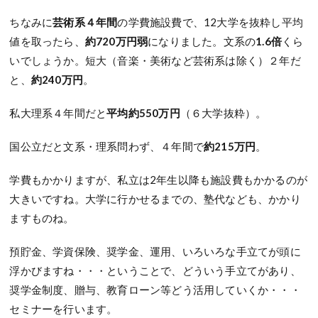
ちなみに
芸術系４年間
の学費施設費で、12大学を抜粋し平均
値を取ったら、
約720万円弱
になりました。文系の
1.6倍
くら
いでしょうか。短大（音楽・美術など芸術系は除く）２年だ
と、
約240万円
。
私大理系４年間だと
平均約550万円
（６大学抜粋）。
国公立だと文系・理系問わず、４年間で
約215万円
。
学費もかかりますが、私立は2年生以降も施設費もかかるのが
大きいですね。大学に行かせるまでの、塾代なども、かかり
ますものね。
預貯金、学資保険、奨学金、運用、いろいろな手立てが頭に
浮かびますね・・・ということで、どういう手立てがあり、
奨学金制度、贈与、教育ローン等どう活用していくか・・・
セミナーを行います。