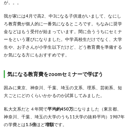
が。。。
我が家には4月で高2、中3になる子供達がいまして、なにし
ろ教育費が個人的に一番気になるところです。ちなみに奨学
金などはもう受付が始まっています。間に合ううちにセミナ
ーをという運びになりました。中学高校生だけでなく、大学
生や、お子さんが小学生以下だけど、どう教育費を準備する
か気になる方にもおすすめです。
気になる教育費をzoomセミナーで学ぼう
因みに東京、神奈川、千葉、埼玉の文系、理系、芸術系、短
大ごとにどのくらいかかるのか試算してみました。
私大文系だと４年間で
平均約450万
になりました（東京都、
神奈川、千葉、埼玉の大学のうち11大学の抜粋平均）1987年
の学費とは
1.5倍
ほど
増額
です。