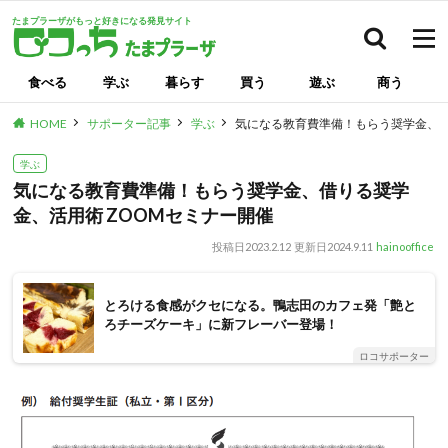
たまプラーザがもっと好きになる発見サイト
検索
食べる
学ぶ
暮らす
買う
遊ぶ
商う
HOME
サポーター記事
学ぶ
気になる教育費準備！もらう奨学金、借
学ぶ
気になる教育費準備！もらう奨学金、借りる奨学
金、活用術 ZOOMセミナー開催
投稿日
2023.2.12
更新日
2024.9.11
hainooffice
とろける食感がクセになる。鴨志田のカフェ発「艶と
ろチーズケーキ」に新フレーバー登場！
ロコサポーター