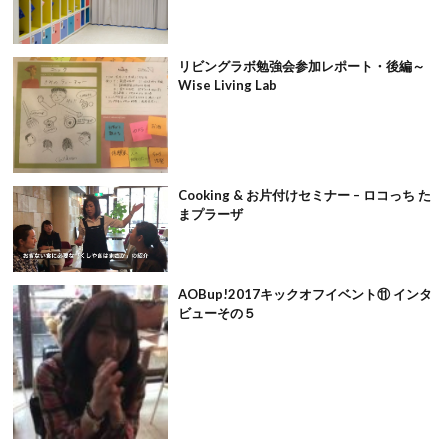
リビングラボ勉強会参加レポート・後編～
Wise Living Lab
Cooking & お片付けセミナー – ロコっち た
まプラーザ
AOBup!2017キックオフイベント⑪ インタ
ビューその５