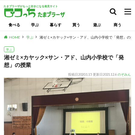
たまプラーザがもっと好きになる発見サイト
検索
食べる
学ぶ
暮らす
買う
遊ぶ
商う
HOME
学ぶ
湘ゼミ×カヤック×サン・アド、山内小学校で「発想」の授
学ぶ
湘ゼミ×カヤック×サン・アド、山内小学校で「発
想」の授業
投稿日
2020.1.15
更新日
2021.12.6
のぞみん