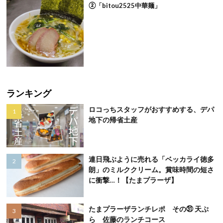
②「bitou2525中華麺」
ランキング
ロコっちスタッフがおすすめする、デパ
地下の帰省土産
連日飛ぶように売れる「ベッカライ徳多
朗」のミルククリーム。賞味時間の短さ
に衝撃…！【たまプラーザ】
たまプラーザランチレポ その㉛ 天ぷ
ら 佐藤のランチコース