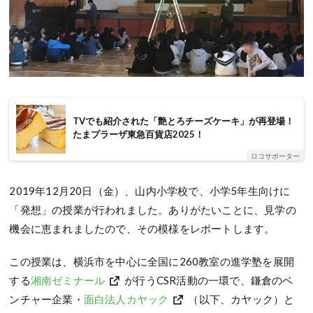
TVでも紹介された「艶とろチーズケーキ」が再登場！
たまプラーザ東急百貨店2025！
ロコサポーター
2019年12月20日（金）、山内小学校で、小学5年生向けに
「発想」の授業が行われました。ありがたいことに、見学の
機会に恵まれましたので、その模様をレポートします。
この授業は、横浜市を中心に全国に260教室の進学塾を展開
する
湘南ゼミナール
が行うCSR活動の一環で、鎌倉のベ
ンチャー企業・
面白法人カヤック
（以下、カヤック）と