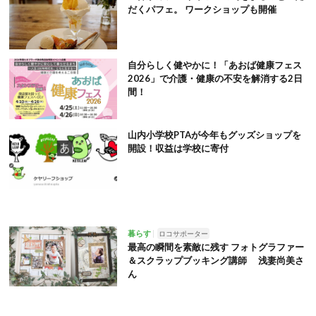
だくパフェ。 ワークショップも開催
自分らしく健やかに！「あおば健康フェス
2026」で介護・健康の不安を解消する2日
間！
山内小学校PTAが今年もグッズショップを
開設！収益は学校に寄付
暮らす
ロコサポーター
最高の瞬間を素敵に残す フォトグラファー
＆スクラップブッキング講師 浅妻尚美さ
ん