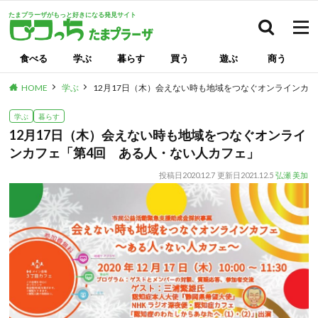
たまプラーザがもっと好きになる発見サイト
検索
食べる
学ぶ
暮らす
買う
遊ぶ
商う
HOME
学ぶ
12月17日（木）会えない時も地域をつなぐオンラインカ
学ぶ
暮らす
12月17日（木）会えない時も地域をつなぐオンライ
ンカフェ「第4回 ある人・ない人カフェ」
投稿日
2020.12.7
更新日
2021.12.5
弘瀬 美加