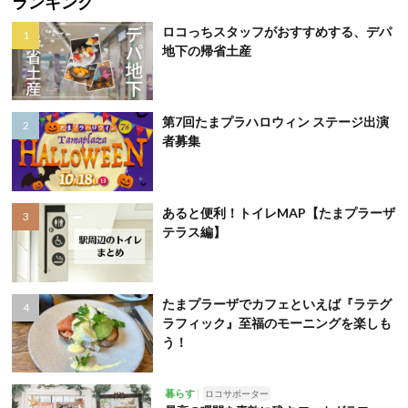
ランキング
ロコっちスタッフがおすすめする、デパ
地下の帰省土産
第7回たまプラハロウィン ステージ出演
者募集
あると便利！トイレMAP【たまプラーザ
テラス編】
たまプラーザでカフェといえば『ラテグ
ラフィック』至福のモーニングを楽しも
う！
暮らす
ロコサポーター