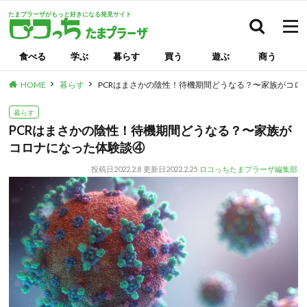
たまプラーザがもっと好きになる発見サイト
検索
食べる
学ぶ
暮らす
買う
遊ぶ
商う
HOME
暮らす
PCRはまさかの陰性！待機期間どうなる？〜家族がコロ
暮らす
PCRはまさかの陰性！待機期間どうなる？〜家族が
コロナになった体験談④
投稿日
2022.2.8
更新日
2022.2.25
ロコっちたまプラーザ編集部