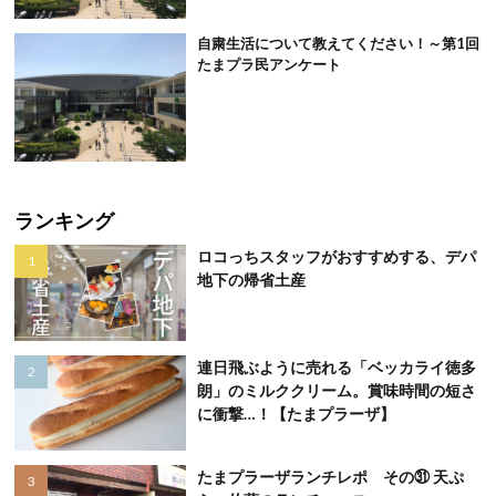
自粛生活について教えてください！～第1回
たまプラ民アンケート
ランキング
ロコっちスタッフがおすすめする、デパ
地下の帰省土産
連日飛ぶように売れる「ベッカライ徳多
朗」のミルククリーム。賞味時間の短さ
に衝撃…！【たまプラーザ】
たまプラーザランチレポ その㉛ 天ぷ