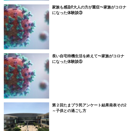
家族も感染⁉大人の方が重症〜家族がコロナ
になった体験談③
長い自宅待機生活を終えて〜家族がコロナ
になった体験談⑤
第２回たまプラ民アンケート結果発表その2
～子供との過ごし方