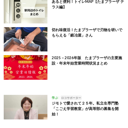
あると便利！トイレMAP【たまプラーザ テ
ラス編】
切れ味復活！たまプラーザで刃物を研いで
もらえる「鍛冶屋」さん
2025－2026年版 たまプラーザの主要施
設・年末年始営業時間状況まとめ
学ぶ
ロコサポーター
ジモトで愛されて２５年。私立生専門塾
「こごえ学習教室」が高等部の募集を開
始！