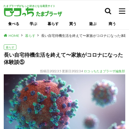
たまプラーザがもっと好きになる発見サイト
検索
食べる
学ぶ
暮らす
買う
遊ぶ
商う
HOME
暮らす
長い自宅待機生活を終えて〜家族がコロナになった体験
暮らす
長い自宅待機生活を終えて〜家族がコロナになった
体験談⑤
投稿日
2022.3.5
更新日
2022.3.4
ロコっちたまプラーザ編集部