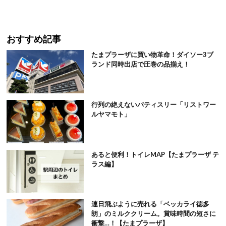
おすすめ記事
たまプラーザに買い物革命！ダイソー3ブ
ランド同時出店で圧巻の品揃え！
行列の絶えないパティスリー「リストワー
ルヤマモト」
あると便利！トイレMAP【たまプラーザ テ
ラス編】
連日飛ぶように売れる「ベッカライ徳多
朗」のミルククリーム。賞味時間の短さに
衝撃…！【たまプラーザ】