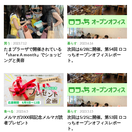
2023.7.12
2023.6.16
買う
暮らす
たまプラーザで開催されている
次回は6/28に開催。第54回 ロコ
『share A month』でショッピ
っちオープンオフィスレポー
ングと美容
ト。
2023.6.5
2023.5.15
食べる
暮らす
メルマガ2000回記念メルマガ読
次回は5/25に開催。第53回 ロコ
者プレゼント
っちオープンオフィスレポー
ト。