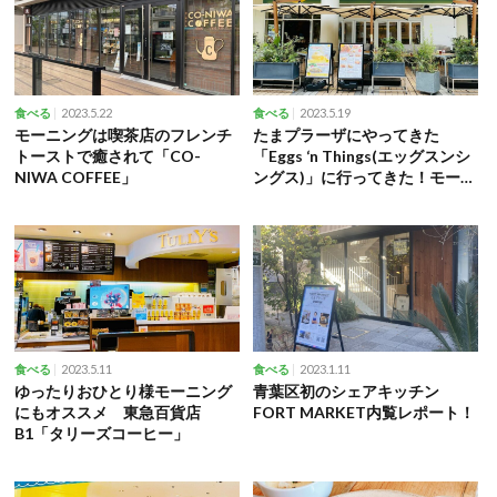
2023.5.22
2023.5.19
食べる
食べる
モーニングは喫茶店のフレンチ
たまプラーザにやってきた
トーストで癒されて「CO-
「Eggs ‘n Things(エッグスンシ
NIWA COFFEE」
ングス)」に行ってきた！モーニ
ングスペシャルはお得
2023.5.11
2023.1.11
食べる
食べる
ゆったりおひとり様モーニング
青葉区初のシェアキッチン
にもオススメ 東急百貨店
FORT MARKET内覧レポート！
B1「タリーズコーヒー」