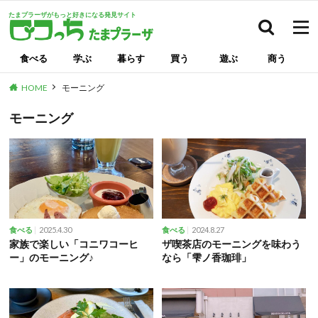
たまプラーザがもっと好きになる発見サイト
検索
食べる
学ぶ
暮らす
買う
遊ぶ
商う
HOME
モーニング
モーニング
2025.4.30
2024.8.27
食べる
食べる
家族で楽しい「コニワコーヒ
ザ喫茶店のモーニングを味わう
ー」のモーニング♪
なら「雫ノ香珈琲」