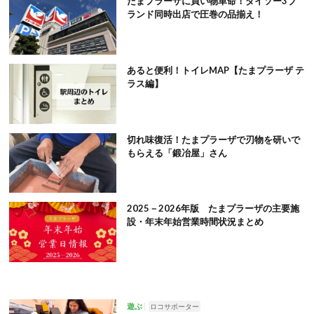
たまプラーザに買い物革命！ダイソー3ブ
ランド同時出店で圧巻の品揃え！
あると便利！トイレMAP【たまプラーザ テ
ラス編】
切れ味復活！たまプラーザで刃物を研いで
もらえる「鍛冶屋」さん
2025－2026年版 たまプラーザの主要施
設・年末年始営業時間状況まとめ
遊ぶ
ロコサポーター