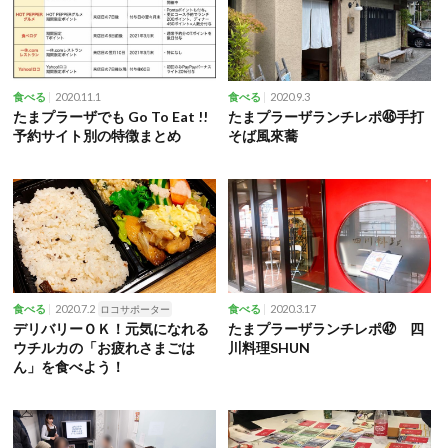
2020.11.1
2020.9.3
食べる
食べる
たまプラーザでも Go To Eat !!
たまプラーザランチレポ㊻手打
予約サイト別の特徴まとめ
そば風來蕎
2020.7.2
2020.3.17
食べる
ロコサポーター
食べる
デリバリーＯＫ！元気になれる
たまプラーザランチレポ㊷ 四
ウチルカの「お疲れさまごは
川料理SHUN
ん」を食べよう！