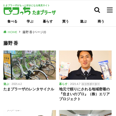
たまプラーザがもっと好きになる発見サイト
検索
食べる
学ぶ
暮らす
買う
遊ぶ
商う
HOME
藤野 香 (ページ2)
藤野 香
2021.6.2
2021.4.7
遊ぶ
暮らす
ロコサポーター
たまプラーザのレンタサイクル
地元で頼りにされる地域密着の
『住まいのプロ』（株）エリア
プロジェクト