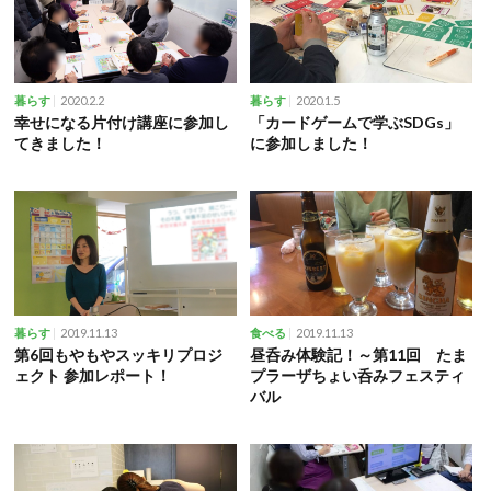
2020.2.2
2020.1.5
暮らす
暮らす
幸せになる片付け講座に参加し
「カードゲームで学ぶSDGs」
てきました！
に参加しました！
2019.11.13
2019.11.13
暮らす
食べる
第6回もやもやスッキリプロジ
昼呑み体験記！～第11回 たま
ェクト 参加レポート！
プラーザちょい呑みフェスティ
バル