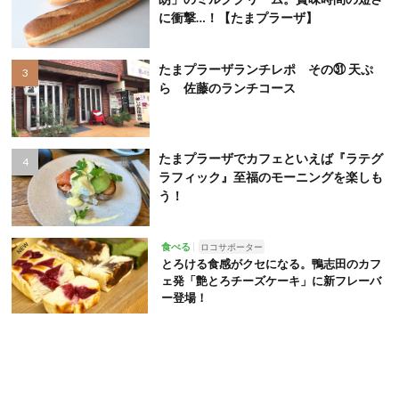
に衝撃…！【たまプラーザ】
たまプラーザランチレポ その㉛ 天ぷ
ら 佐藤のランチコース
たまプラーザでカフェといえば『ラテグ
ラフィック』至福のモーニングを楽しも
う！
食べる
ロコサポーター
とろける食感がクセになる。鴨志田のカフ
ェ発「艶とろチーズケーキ」に新フレーバ
ー登場！