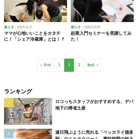
2019.11.2
2019.10.30
暮らす
暮らす
ママが心地いいことをカタチ
起業入門セミナーを受講してみ
に！「シェア冷蔵庫」とは！？
た！
Prev
1
2
3
Next
ランキング
ロコっちスタッフがおすすめする、デパ
地下の帰省土産
連日飛ぶように売れる「ベッカライ徳多
朗」のミルククリーム。賞味時間の短さ