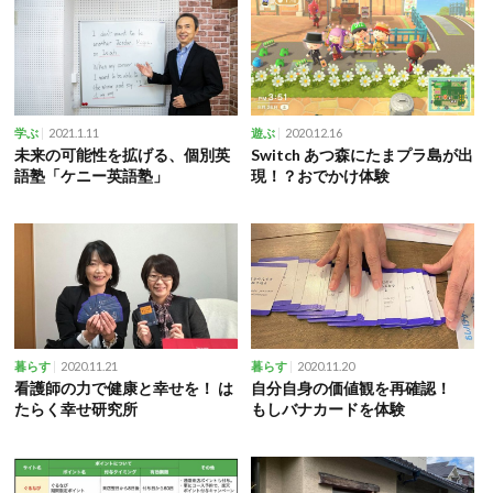
2021.1.11
2020.12.16
学ぶ
遊ぶ
未来の可能性を拡げる、個別英
Switch あつ森にたまプラ島が出
語塾「ケニー英語塾」
現！？おでかけ体験
2020.11.21
2020.11.20
暮らす
暮らす
看護師の力で健康と幸せを！ は
自分自身の価値観を再確認！
たらく幸せ研究所
もしバナカードを体験