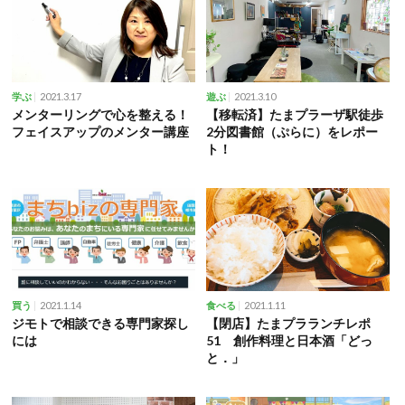
2021.3.17
2021.3.10
学ぶ
遊ぶ
メンターリングで心を整える！
【移転済】たまプラーザ駅徒歩
フェイスアップのメンター講座
2分図書館（ぷらに）をレポー
ト！
2021.1.14
2021.1.11
買う
食べる
ジ‌モ‌ト‌で‌相‌談‌で‌き‌る‌専‌門‌家‌探‌し‌
【閉店】たまプラランチレポ
に‌は
51 創作料理と日本酒「どっ
と．」