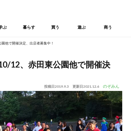
学ぶ
暮らす
買う
遊ぶ
商う
田東公園他で開催決定、出店者募集中！
10/12、赤田東公園他で開催決
のぞみん
投稿日
2019.9.3
更新日
2021.12.6