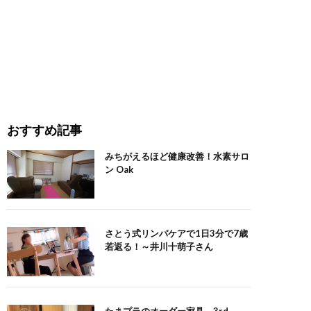
おすすめ記事
みちがえるほど健康改善！水素サロ
ン Oak
さとう式リンパケアで1日3分で7歳
若返る！～井川十萌子さん