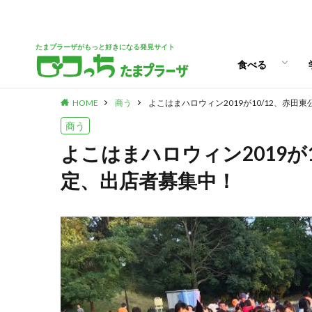
パン
スイーツ
ランチ
カフェ
たまプラーザがもっと好きになる発見サイト
食べる
HOME
商う
よこはまハロウィン2019が10/12、赤
パン
スイーツ
ランチ
カフェ
商う
よこはまハロウィン2019が
定、出店者募集中！