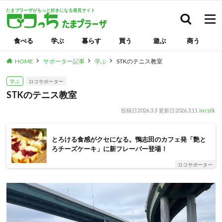
たまプラーザがもっと好きになる発見サイト
検索
食べる
学ぶ
暮らす
買う
遊ぶ
商う
HOME
サポーター記事
学ぶ
STKのテニス教室
学ぶ
ロコサポーター
STKのテニス教室
投稿日
2026.3.3
更新日
2026.3.11
incstk
とろける食感がクセになる。鴨志田のカフェ発「艶と
ろチーズケーキ」に新フレーバー登場！
ロコサポーター