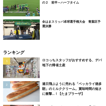
の２ 前半～ハーフタイム
全はまスリッパ卓球選手権大会 青葉区予
選決勝
ランキング
ロコっちスタッフがおすすめする、デパ
地下の帰省土産
連日飛ぶように売れる「ベッカライ徳多
朗」のミルククリーム。賞味時間の短さ
に衝撃…！【たまプラーザ】