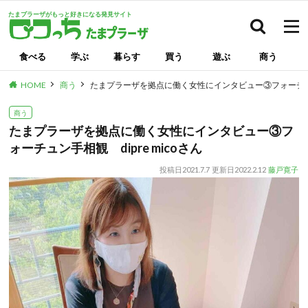
たまプラーザがもっと好きになる発見サイト
検索
食べる
学ぶ
暮らす
買う
遊ぶ
商う
HOME
商う
たまプラーザを拠点に働く女性にインタビュー③フォーチュン手
商う
たまプラーザを拠点に働く女性にインタビュー③フ
ォーチュン手相観 dipre micoさん
投稿日
2021.7.7
更新日
2022.2.12
藤戸寛子