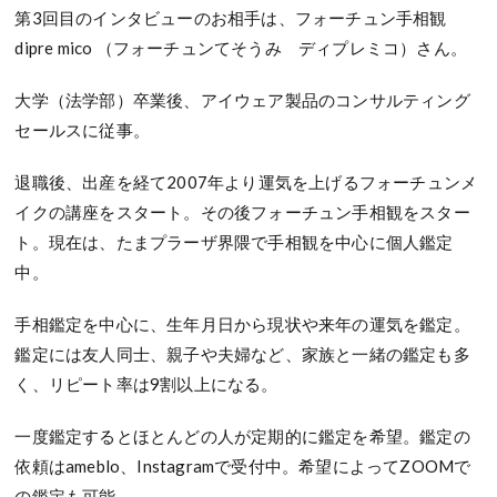
第3回目のインタビューのお相手は、フォーチュン手相観
dipre mico （フォーチュンてそうみ ディプレミコ）さん。
大学（法学部）卒業後、アイウェア製品のコンサルティング
セールスに従事。
退職後、出産を経て2007年より運気を上げるフォーチュンメ
イクの講座をスタート。その後フォーチュン手相観をスター
ト。現在は、たまプラーザ界隈で手相観を中心に個人鑑定
中。
手相鑑定を中心に、生年月日から現状や来年の運気を鑑定。
鑑定には友人同士、親子や夫婦など、家族と一緒の鑑定も多
く、リピート率は9割以上になる。
一度鑑定するとほとんどの人が定期的に鑑定を希望。鑑定の
依頼はameblo、Instagramで受付中。希望によってZOOMで
の鑑定も可能。